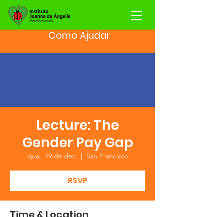
Como Ajudar
Lecture: The
Gender Pay Gap
qua., 19 de dez.
  |  
San Francisco
RSVP
Time & Location